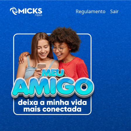
Regulamento
Sair