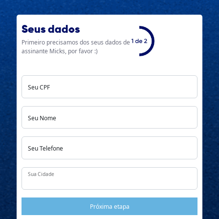
Seus dados
Primeiro precisamos dos seus dados de
assinante Micks, por favor :)
Seu CPF
Seu Nome
Seu Telefone
Sua Cidade
Próxima etapa