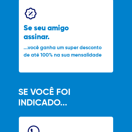
Se seu amigo
assinar.
...você ganha um super desconto
de até 100% na sua mensalidade
SE VOCÊ FOI
INDICADO...