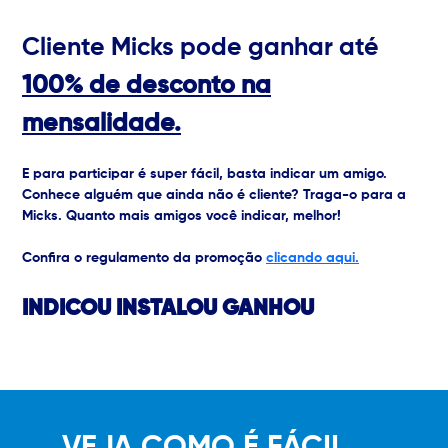
Cliente Micks pode ganhar até
100% de desconto na
mensalidade.
E para participar é super fácil, basta indicar um amigo.
Conhece alguém que ainda não é cliente? Traga-o para a
Micks. Quanto mais amigos você indicar, melhor!
Confira o regulamento da promoção
clicando aqui.
INDICOU INSTALOU GANHOU
VEJA COMO É FÁCIL